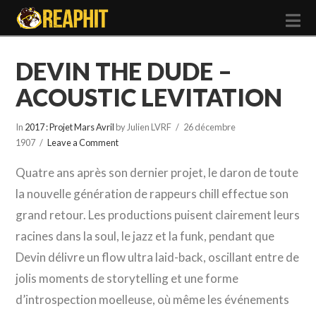
N
DEVIN THE DUDE –
ACOUSTIC LEVITATION
In
2017 : Projet Mars Avril
by Julien LVRF
26 décembre
1907
Leave a Comment
Quatre ans après son dernier projet, le daron de toute
la nouvelle génération de rappeurs chill effectue son
grand retour. Les productions puisent clairement leurs
racines dans la soul, le jazz et la funk, pendant que
Devin délivre un flow ultra laid-back, oscillant entre de
jolis moments de storytelling et une forme
d’introspection moelleuse, où même les événements