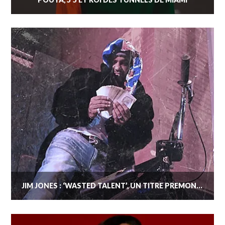
JIM JONES : ‘WASTED TALENT’, UN TITRE PRÉMONITOIRE ?