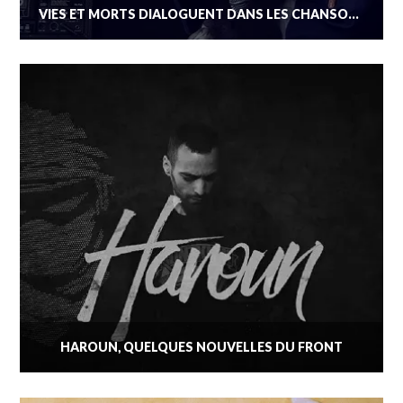
VIES ET MORTS DIALOGUENT DANS LES CHANSONS DE LUCIO BUKOWKSI ET MANI DEÏZ
HAROUN, QUELQUES NOUVELLES DU FRONT