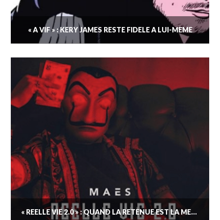
« A VIF » : KERY JAMES RESTE FIDÈLE À LUI-MÊME
« RÉELLE VIE 2.0 » : QUAND LA RETENUE EST LA MEILLEURE DES VERTU