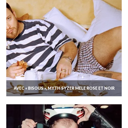
AVEC « BISOUS », MYTH SYZER MÊLE ROSE ET NOIR