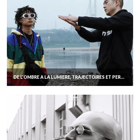
DE L’OMBRE À LA LUMIÈRE, TRAJECTOIRES ET PERSPECTIVES DU RAP CHINOIS DES ANNÉES 2000 À NOS JOURS.